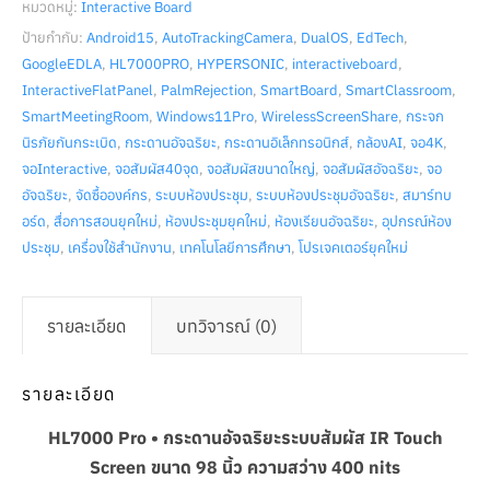
หมวดหมู่:
Interactive Board
ป้ายกำกับ:
Android15
,
AutoTrackingCamera
,
DualOS
,
EdTech
,
GoogleEDLA
,
HL7000PRO
,
HYPERSONIC
,
interactiveboard
,
InteractiveFlatPanel
,
PalmRejection
,
SmartBoard
,
SmartClassroom
,
SmartMeetingRoom
,
Windows11Pro
,
WirelessScreenShare
,
กระจก
นิรภัยกันกระเบิด
,
กระดานอัจฉริยะ
,
กระดานอิเล็กทรอนิกส์
,
กล้องAI
,
จอ4K
,
จอInteractive
,
จอสัมผัส40จุด
,
จอสัมผัสขนาดใหญ่
,
จอสัมผัสอัจฉริยะ
,
จอ
อัจฉริยะ
,
จัดซื้อองค์กร
,
ระบบห้องประชุม
,
ระบบห้องประชุมอัจฉริยะ
,
สมาร์ทบ
อร์ด
,
สื่อการสอนยุคใหม่
,
ห้องประชุมยุคใหม่
,
ห้องเรียนอัจฉริยะ
,
อุปกรณ์ห้อง
ประชุม
,
เครื่องใช้สำนักงาน
,
เทคโนโลยีการศึกษา
,
โปรเจคเตอร์ยุคใหม่
รายละเอียด
บทวิจารณ์ (0)
รายละเอียด
HL7000 Pro • กระดานอัจฉริยะระบบสัมผัส IR Touch
Screen ขนาด 98 นิ้ว ความสว่าง 400 nits