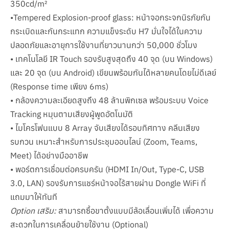
350cd/m²
•Tempered Explosion-proof glass: หน้าจอกระจกนิรภัยกัน
กระเบิดและกันกระแทก ความแข็งระดับ H7 มั่นใจได้ในความ
ปลอดภัยและอายุการใช้งานที่ยาวนานกว่า 50,000 ชั่วโมง
• เทคโนโลยี IR Touch รองรับสูงสุดถึง 40 จุด (บน Windows)
และ 20 จุด (บน Android) เขียนพร้อมกันได้หลายคนโดยไม่ดีเลย์
(Response time เพียง 6ms)
• กล้องความละเอียดสูงถึง 48 ล้านพิกเซล พร้อมระบบ Voice
Tracking หมุนตามเสียงผู้พูดอัตโนมัติ
• ไมโครโฟนแบบ 8 Array จับเสียงได้รอบทิศทาง คลีนเสียง
รบกวน เหมาะสำหรับการประชุมออนไลน์ (Zoom, Teams,
Meet) ได้อย่างมืออาชีพ
• พอร์ตการเชื่อมต่อครบครัน (HDMI In/Out, Type-C, USB
3.0, LAN) รองรับการแชร์หน้าจอไร้สายผ่าน Dongle WiFi ที่
แถมมาให้ทันที
Option เสริม:
สามารถซื้อขาตั้งแบบมีล้อเลื่อนเพิ่มได้ เพื่อความ
สะดวกในการเคลื่อนย้ายใช้งาน (Optional)