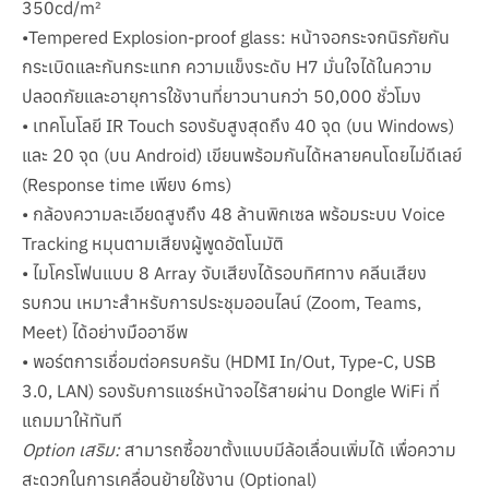
350cd/m²
•Tempered Explosion-proof glass: หน้าจอกระจกนิรภัยกัน
กระเบิดและกันกระแทก ความแข็งระดับ H7 มั่นใจได้ในความ
ปลอดภัยและอายุการใช้งานที่ยาวนานกว่า 50,000 ชั่วโมง
• เทคโนโลยี IR Touch รองรับสูงสุดถึง 40 จุด (บน Windows)
และ 20 จุด (บน Android) เขียนพร้อมกันได้หลายคนโดยไม่ดีเลย์
(Response time เพียง 6ms)
• กล้องความละเอียดสูงถึง 48 ล้านพิกเซล พร้อมระบบ Voice
Tracking หมุนตามเสียงผู้พูดอัตโนมัติ
• ไมโครโฟนแบบ 8 Array จับเสียงได้รอบทิศทาง คลีนเสียง
รบกวน เหมาะสำหรับการประชุมออนไลน์ (Zoom, Teams,
Meet) ได้อย่างมืออาชีพ
• พอร์ตการเชื่อมต่อครบครัน (HDMI In/Out, Type-C, USB
3.0, LAN) รองรับการแชร์หน้าจอไร้สายผ่าน Dongle WiFi ที่
แถมมาให้ทันที
Option เสริม:
สามารถซื้อขาตั้งแบบมีล้อเลื่อนเพิ่มได้ เพื่อความ
สะดวกในการเคลื่อนย้ายใช้งาน (Optional)