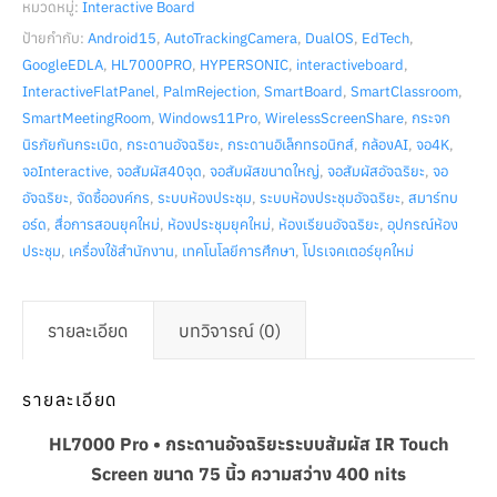
หมวดหมู่:
Interactive Board
ป้ายกำกับ:
Android15
,
AutoTrackingCamera
,
DualOS
,
EdTech
,
GoogleEDLA
,
HL7000PRO
,
HYPERSONIC
,
interactiveboard
,
InteractiveFlatPanel
,
PalmRejection
,
SmartBoard
,
SmartClassroom
,
SmartMeetingRoom
,
Windows11Pro
,
WirelessScreenShare
,
กระจก
นิรภัยกันกระเบิด
,
กระดานอัจฉริยะ
,
กระดานอิเล็กทรอนิกส์
,
กล้องAI
,
จอ4K
,
จอInteractive
,
จอสัมผัส40จุด
,
จอสัมผัสขนาดใหญ่
,
จอสัมผัสอัจฉริยะ
,
จอ
อัจฉริยะ
,
จัดซื้อองค์กร
,
ระบบห้องประชุม
,
ระบบห้องประชุมอัจฉริยะ
,
สมาร์ทบ
อร์ด
,
สื่อการสอนยุคใหม่
,
ห้องประชุมยุคใหม่
,
ห้องเรียนอัจฉริยะ
,
อุปกรณ์ห้อง
ประชุม
,
เครื่องใช้สำนักงาน
,
เทคโนโลยีการศึกษา
,
โปรเจคเตอร์ยุคใหม่
รายละเอียด
บทวิจารณ์ (0)
รายละเอียด
HL7000 Pro • กระดานอัจฉริยะระบบสัมผัส IR Touch
Screen ขนาด 75 นิ้ว ความสว่าง 400 nits