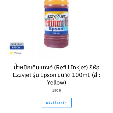
น้ำหมึกเติมแทงค์ (Refill Inkjet) ยี่ห้อ
Ezzyjet รุ่น Epson ขนาด 100ml. (สี :
Yellow)
150
฿
หยิบใส่ตะกร้า