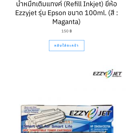
น้ำหมึกเติมแทงค์ (Refill Inkjet) ยี่ห้อ
Ezzyjet รุ่น Epson ขนาด 100ml. (สี :
Maganta)
150
฿
หยิบใส่ตะกร้า