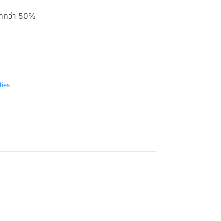
ากกว่า 50%
Inkjet) ยี่ห้อ Ezzyjet รุ่น Epson ขนาด 1000ml. (สี : Light Cyan) ชิ้
lies