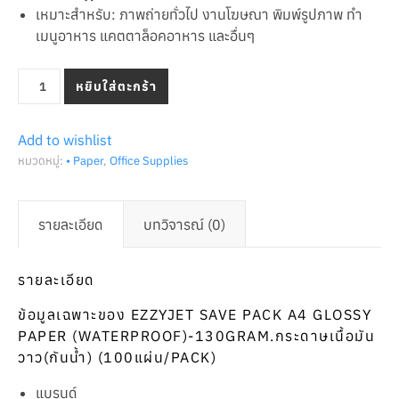
เหมาะสำหรับ: ภาพถ่ายทั่วไป งานโฆษณา พิมพ์รูปภาพ ทำ
เมนูอาหาร แคตตาล็อคอาหาร และอื่นๆ
จำนวน กระดาษเนื้อมันวาว (กันน้ำ) Glossy Paper (Waterproof) ยี
หยิบใส่ตะกร้า
Add to wishlist
หมวดหมู่:
• Paper
,
Office Supplies
รายละเอียด
บทวิจารณ์ (0)
รายละเอียด
ข้อมูลเฉพาะของ EZZYJET SAVE PACK A4 GLOSSY
PAPER (WATERPROOF)-130GRAM.กระดาษเนื้อมัน
วาว(กันน้ำ) (100แผ่น/PACK)
แบรนด์