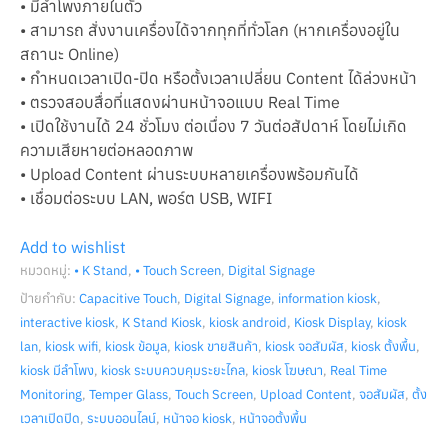
• มีลำโพงภายในตัว
• สามารถ สั่งงานเครื่องได้จากทุกที่ทั่วโลก (หากเครื่องอยู่ใน
สถานะ Online)
• กำหนดเวลาเปิด-ปิด หรือตั้งเวลาเปลี่ยน Content ได้ล่วงหน้า
• ตรวจสอบสื่อที่แสดงผ่านหน้าจอแบบ Real Time
• เปิดใช้งานได้ 24 ชั่วโมง ต่อเนื่อง 7 วันต่อสัปดาห์ โดยไม่เกิด
ความเสียหายต่อหลอดภาพ
• Upload Content ผ่านระบบหลายเครื่องพร้อมกันได้
• เชื่อมต่อระบบ LAN, พอร์ต USB, WIFI
Add to wishlist
หมวดหมู่:
• K Stand
,
• Touch Screen
,
Digital Signage
ป้ายกำกับ:
Capacitive Touch
,
Digital Signage
,
information kiosk
,
interactive kiosk
,
K Stand Kiosk
,
kiosk android
,
Kiosk Display
,
kiosk
lan
,
kiosk wifi
,
kiosk ข้อมูล
,
kiosk ขายสินค้า
,
kiosk จอสัมผัส
,
kiosk ตั้งพื้น
,
kiosk มีลำโพง
,
kiosk ระบบควบคุมระยะไกล
,
kiosk โฆษณา
,
Real Time
Monitoring
,
Temper Glass
,
Touch Screen
,
Upload Content
,
จอสัมผัส
,
ตั้ง
เวลาเปิดปิด
,
ระบบออนไลน์
,
หน้าจอ kiosk
,
หน้าจอตั้งพื้น