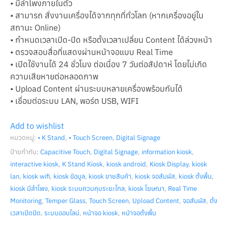
• มีลำโพงภายในตัว
• สามารถ สั่งงานเครื่องได้จากทุกที่ทั่วโลก (หากเครื่องอยู่ใน
สถานะ Online)
• กำหนดเวลาเปิด-ปิด หรือตั้งเวลาเปลี่ยน Content ได้ล่วงหน้า
• ตรวจสอบสื่อที่แสดงผ่านหน้าจอแบบ Real Time
• เปิดใช้งานได้ 24 ชั่วโมง ต่อเนื่อง 7 วันต่อสัปดาห์ โดยไม่เกิด
ความเสียหายต่อหลอดภาพ
• Upload Content ผ่านระบบหลายเครื่องพร้อมกันได้
• เชื่อมต่อระบบ LAN, พอร์ต USB, WIFI
Add to wishlist
หมวดหมู่:
• K Stand
,
• Touch Screen
,
Digital Signage
ป้ายกำกับ:
Capacitive Touch
,
Digital Signage
,
information kiosk
,
interactive kiosk
,
K Stand Kiosk
,
kiosk android
,
Kiosk Display
,
kiosk
lan
,
kiosk wifi
,
kiosk ข้อมูล
,
kiosk ขายสินค้า
,
kiosk จอสัมผัส
,
kiosk ตั้งพื้น
,
kiosk มีลำโพง
,
kiosk ระบบควบคุมระยะไกล
,
kiosk โฆษณา
,
Real Time
Monitoring
,
Temper Glass
,
Touch Screen
,
Upload Content
,
จอสัมผัส
,
ตั้ง
เวลาเปิดปิด
,
ระบบออนไลน์
,
หน้าจอ kiosk
,
หน้าจอตั้งพื้น