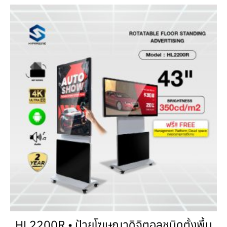
HL2200R • ป้ายโฆษณาดิจิตอลชนิดตั้งพื้น