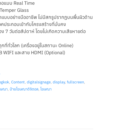
าจอแบบ Real Time
 Temper Glass
แบบอย่างมืออาชีพ ไม่มีสกรูปรากฏบนพื้นผิวด้าน
คประกอบเข้ากับโครงสร้างที่มั่นคง
นื่อง 7 วันต่อสัปดาห์ โดยไม่เกิดความเสียหายต่อ
กที่ทั่วโลก (เครื่องอยู่ในสถานะ Online)
USB WIFI และสาย HDMI (Optional)
e
ngkok
,
Content
,
digitalsignage
,
display
,
fullscreen
,
ฆษณา
,
ป้ายโฆษณาดิจิตอล
,
โฆษณา