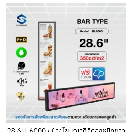
28.6HL6000 • ป้ายโฆษณาดิจิตอลชนิดยาว