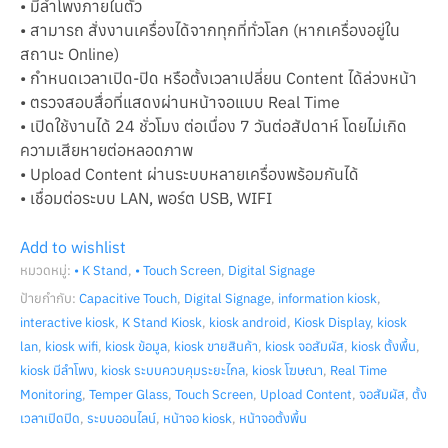
• มีลำโพงภายในตัว
• สามารถ สั่งงานเครื่องได้จากทุกที่ทั่วโลก (หากเครื่องอยู่ใน
สถานะ Online)
• กำหนดเวลาเปิด-ปิด หรือตั้งเวลาเปลี่ยน Content ได้ล่วงหน้า
• ตรวจสอบสื่อที่แสดงผ่านหน้าจอแบบ Real Time
• เปิดใช้งานได้ 24 ชั่วโมง ต่อเนื่อง 7 วันต่อสัปดาห์ โดยไม่เกิด
ความเสียหายต่อหลอดภาพ
• Upload Content ผ่านระบบหลายเครื่องพร้อมกันได้
• เชื่อมต่อระบบ LAN, พอร์ต USB, WIFI
Add to wishlist
หมวดหมู่:
• K Stand
,
• Touch Screen
,
Digital Signage
ป้ายกำกับ:
Capacitive Touch
,
Digital Signage
,
information kiosk
,
interactive kiosk
,
K Stand Kiosk
,
kiosk android
,
Kiosk Display
,
kiosk
lan
,
kiosk wifi
,
kiosk ข้อมูล
,
kiosk ขายสินค้า
,
kiosk จอสัมผัส
,
kiosk ตั้งพื้น
,
kiosk มีลำโพง
,
kiosk ระบบควบคุมระยะไกล
,
kiosk โฆษณา
,
Real Time
Monitoring
,
Temper Glass
,
Touch Screen
,
Upload Content
,
จอสัมผัส
,
ตั้ง
เวลาเปิดปิด
,
ระบบออนไลน์
,
หน้าจอ kiosk
,
หน้าจอตั้งพื้น