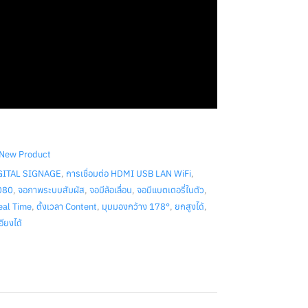
New Product
GITAL SIGNAGE
,
การเชื่อมต่อ HDMI USB LAN WiFi
,
080
,
จอภาพระบบสัมผัส
,
จอมีล้อเลื่อน
,
จอมีแบตเตอรี่ในตัว
,
al Time
,
ตั้งเวลา Content
,
มุมมองกว้าง 178°
,
ยกสูงได้
,
ียงได้