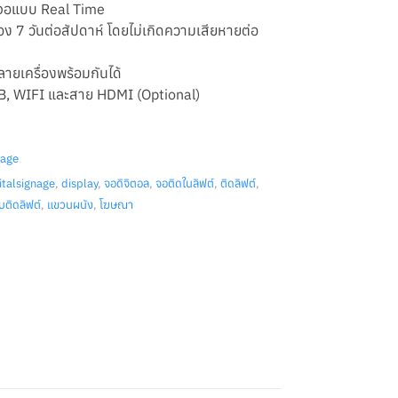
าจอแบบ Real Time
นื่อง 7 วันต่อสัปดาห์ โดยไม่เกิดความเสียหายต่อ
ยเครื่องพร้อมกันได้
USB, WIFI และสาย HDMI (Optional)
nage
italsignage
,
display
,
จอดิจิตอล
,
จอติดในลิฟต์
,
ติดลิฟต์
,
บติดลิฟต์
,
แขวนผนัง
,
โฆษณา