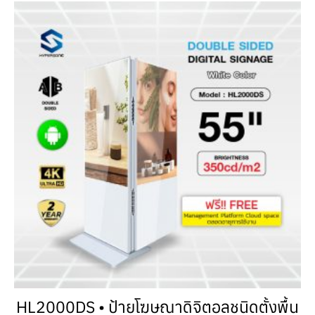
HL2000DS • ป้ายโฆษณาดิจิตอลชนิดตั้งพื้น