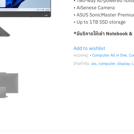
• Two-way AI-powered noise
• AiSenese Camera
• ASUS SonicMaster Premiu
• Up to 1TB SSD storage
*มีบริการให้เช่า Notebook 
Add to wishlist
หมวดหมู่:
• Computer All in One
,
Co
ป้ายกำกับ:
aio
,
computer
,
display
,
L