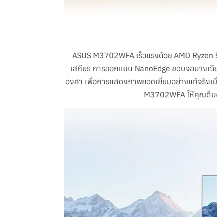
ASUS M3702WFA เร็วแรงด้วย AMD Ryzen 5 752
เสถียร การออกแบบ NanoEdge ขอบจอบางเฉียบ 
องศา เพื่อการแสดงภาพยอดเยี่ยมอย่างแท้จริงเ
M3702WFA ให้คุณดื่มด่