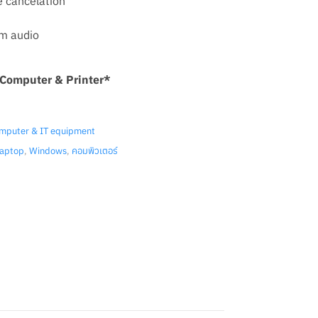
 cancelation
m audio
& Computer & Printer*
mputer & IT equipment
aptop
,
Windows
,
คอมพิวเตอร์