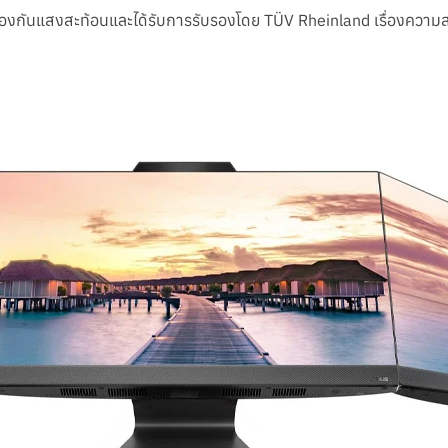
งกันแสงสะท้อนและได้รับการรับรองโดย TÜV Rheinland เรื่องควา