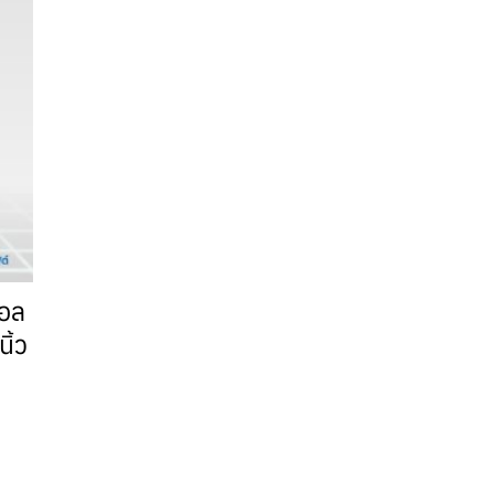
อล
ิ้ว