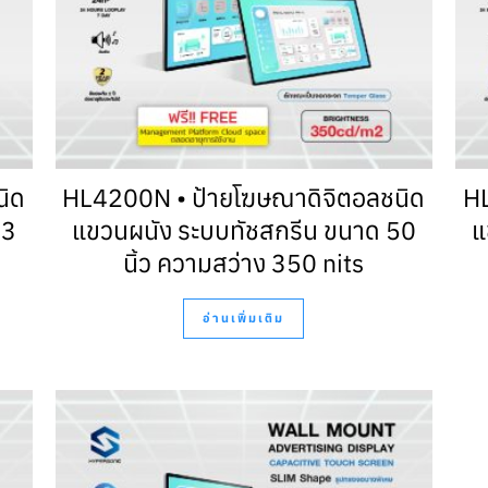
นิด
HL4200N • ป้ายโฆษณาดิจิตอลชนิด
HL
43
แขวนผนัง ระบบทัชสกรีน ขนาด 50
แ
นิ้ว ความสว่าง 350 nits
อ่านเพิ่มเติม