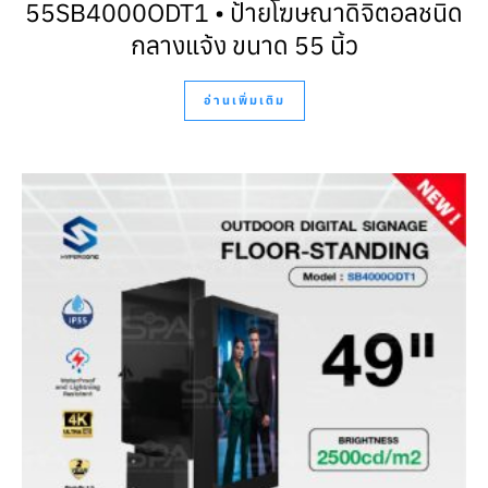
55SB4000ODT1 • ป้ายโฆษณาดิจิตอลชนิด
กลางแจ้ง ขนาด 55 นิ้ว
อ่านเพิ่มเติม