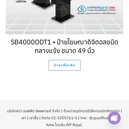
SB4000ODT1 • ป้ายโฆษณาดิจิตอลชนิด
กลางแจ้ง ขนาด 49 นิ้ว
อ่านเพิ่มเติม
บริษัทสปา ออฟฟิต ซัพพลายส์ จำกัด I จำหน่ายอุปกรณ์อิเล็กทรอนิกส์ทุกชนิด I
เช่า I เช่าซื้อ I ติดต่อ 02-3205761-5 I line : @spaoffice
Ashe โดยธีม
WP Royal
.
Open ch