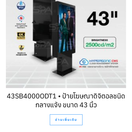
43SB4000ODT1 • ป้ายโฆษณาดิจิตอลชนิด
กลางแจ้ง ขนาด 43 นิ้ว
อ่านเพิ่มเติม