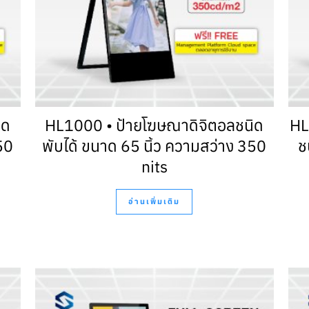
ิด
HL1000 • ป้ายโฆษณาดิจิตอลชนิด
HL
50
พับได้ ขนาด 65 นิ้ว ความสว่าง 350
ช
nits
อ่านเพิ่มเติม