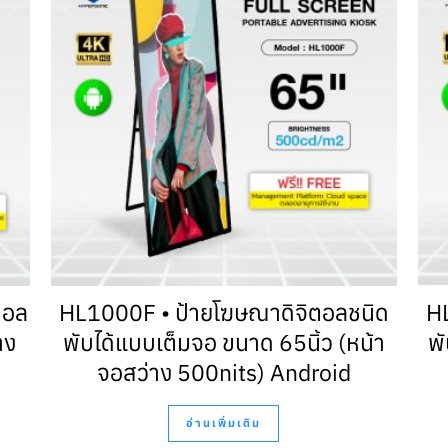
ตอล
HL1000F • ป้ายโฆษณาดิจิตอลชนิด
H
าง
พับได้แบบเต็มจอ ขนาด 65นิ้ว (หน้า
พั
จอสว่าง 500nits) Android
อ่านเพิ่มเติม