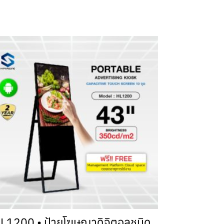
L1200 • ป้ายโฆษณาดิจิตอลชนิด