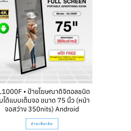
L1000F • ป้ายโฆษณาดิจิตอลชนิด
บได้แบบเต็มจอ ขนาด 75 นิ้ว (หน้า
จอสว่าง 350nits) Android
อ่านเพิ่มเติม