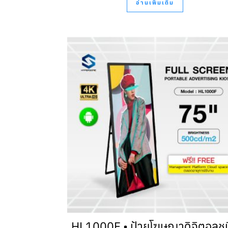
อ่านเพิ่มเติม
HL1000F • ป้ายโฆษณาดิจิตอลชน