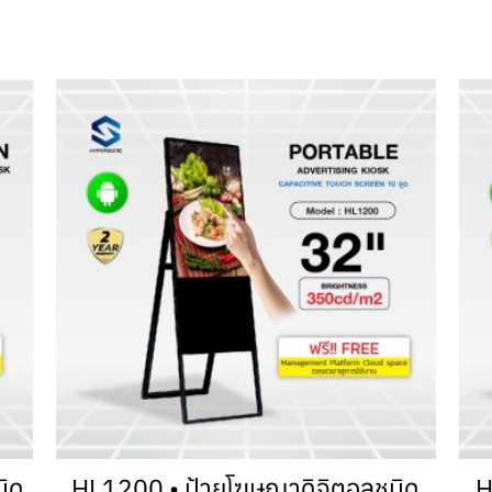
ิด
HL1200 • ป้ายโฆษณาดิจิตอลชนิด
H