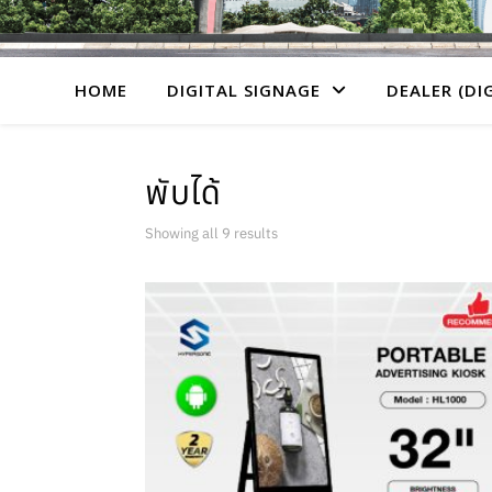
HOME
DIGITAL SIGNAGE
DEALER (DI
พับได้
Showing all 9 results