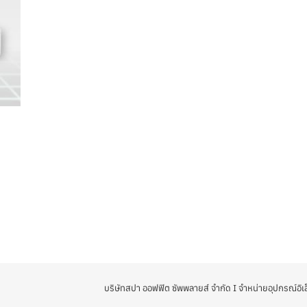
บริษัทสปา ออฟฟิต ซัพพลายส์ จำกัด I จำหน่ายอุปกรณ์อิเล็