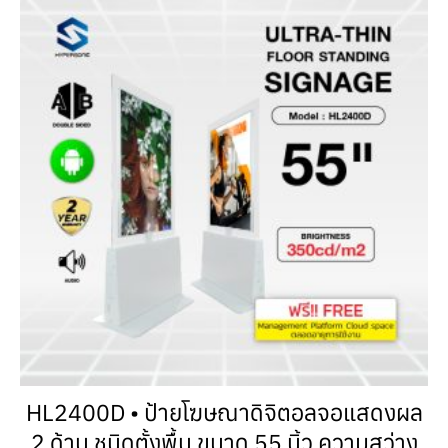
HL2400D • ป้ายโฆษณาดิจิตอลจอแสดงผล
2 ด้าน ชนิดตั้งพื้น ขนาด 55 นิ้ว ความสว่าง