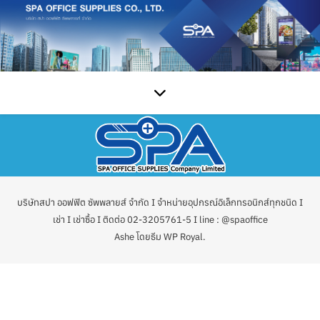
บริษัทสปา ออฟฟิต ซัพพลายส์ จำกัด I จำหน่ายอุปกรณ์อิเล็กทรอนิกส์ทุกชนิด I
เช่า I เช่าซื้อ I ติดต่อ 02-3205761-5 I line : @spaoffice
Ashe โดยธีม
WP Royal
.